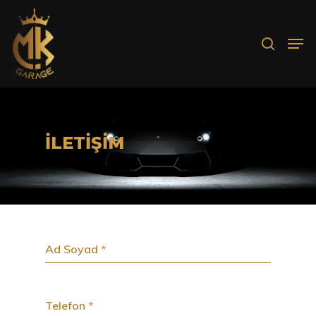
Aramak istediğiniz kelimeyi yazarak
ENTER'a basın.
İLETİŞİM
Ad Soyad
*
Telefon
*